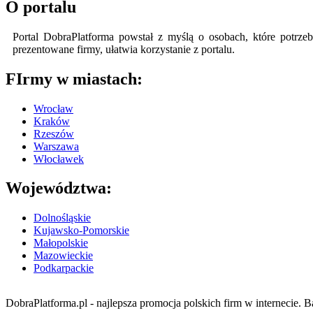
O portalu
Portal DobraPlatforma powstał z myślą o osobach, które potrzeb
prezentowane firmy, ułatwia korzystanie z portalu.
FIrmy w miastach:
Wrocław
Kraków
Rzeszów
Warszawa
Włocławek
Województwa:
Dolnośląskie
Kujawsko-Pomorskie
Małopolskie
Mazowieckie
Podkarpackie
DobraPlatforma.pl - najlepsza promocja polskich firm w internecie. B