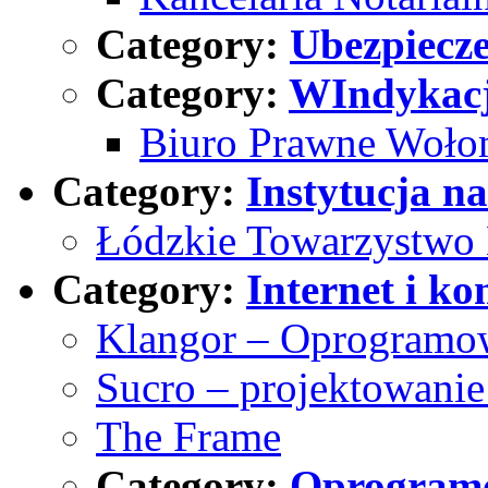
Category:
Ubezpiecz
Category:
WIndykac
Biuro Prawne Woło
Category:
Instytucja 
Łódzkie Towarzystwo
Category:
Internet i k
Klangor – Oprogramow
Sucro – projektowani
The Frame
Category:
Oprogramo