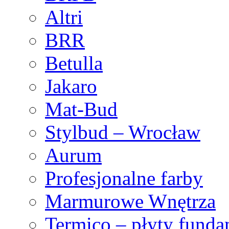
Altri
BRR
Betulla
Jakaro
Mat-Bud
Stylbud – Wrocław
Aurum
Profesjonalne farby
Marmurowe Wnętrza
Termico – płyty fund