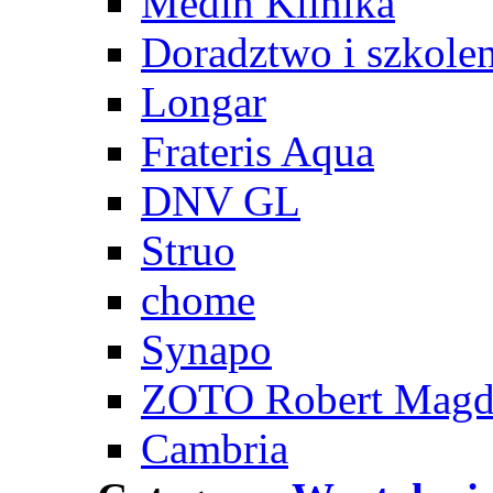
Medin Klinika
Doradztwo i szkole
Longar
Frateris Aqua
DNV GL
Struo
chome
Synapo
ZOTO Robert Magd
Cambria