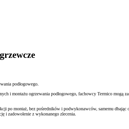
-grzewcze
rzewania podłogowego.
lnych i montażu ogrzewania podłogowego, fachowcy Termico mogą zaof
odukcji po montaż, bez pośredników i podwykonawców, samemu dbając o 
kcję i zadowolenie z wykonanego zlecenia.