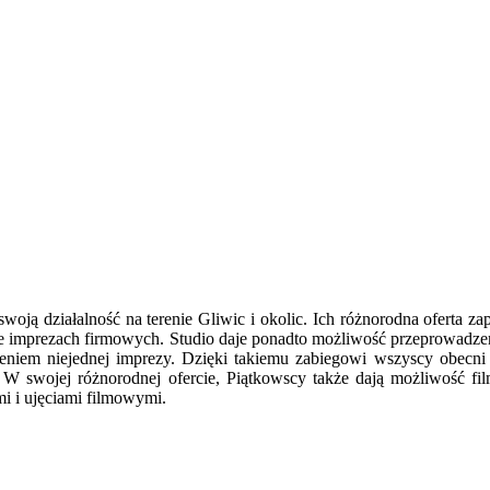
swoją działalność na terenie Gliwic i okolic. Ich różnorodna oferta z
e imprezach firmowych. Studio daje ponadto możliwość przeprowadzeni
ceniem niejednej imprezy. Dzięki takiemu zabiegowi wszyscy obecni g
e. W swojej różnorodnej ofercie, Piątkowscy także dają możliwość f
ami i ujęciami filmowymi.