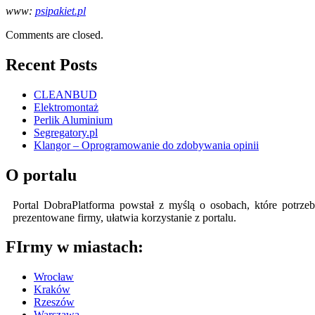
www:
psipakiet.pl
Comments are closed.
Recent Posts
CLEANBUD
Elektromontaż
Perlik Aluminium
Segregatory.pl
Klangor – Oprogramowanie do zdobywania opinii
O portalu
Portal DobraPlatforma powstał z myślą o osobach, które potrzeb
prezentowane firmy, ułatwia korzystanie z portalu.
FIrmy w miastach:
Wrocław
Kraków
Rzeszów
Warszawa