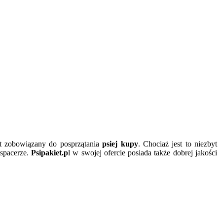
st zobowiązany do posprzątania
psiej kupy
. Chociaż jest to niezbyt
 spacerze.
Psipakiet.p
l w swojej ofercie posiada także dobrej jakości