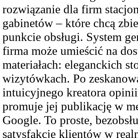
rozwiązanie dla firm stacjon
gabinetów – które chcą zbi
punkcie obsługi.
System ge
firma może umieścić na dos
materiałach: eleganckich st
wizytówkach
. Po zeskanowa
intuicyjnego kreatora opini
promuje jej publikację w m
Google
. To proste, bezobsł
satysfakcję klientów w rea