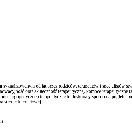
om sygnalizowanym od lat przez rodziców, terapeutów i specjalistów st
innowacyjność oraz skuteczność terapeutyczną. Pomoce terapeutyczne ta
e logopedyczne i terapeutyczne to doskonały sposób na pogłębianie 
a stronie internetowej.
ki