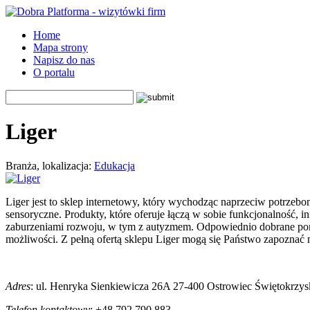
Home
Mapa strony
Napisz do nas
O portalu
Liger
Branża, lokalizacja:
Edukacja
Liger jest to sklep internetowy, który wychodząc naprzeciw potrzeb
sensoryczne. Produkty, które oferuje łączą w sobie funkcjonalność, 
zaburzeniami rozwoju, w tym z autyzmem. Odpowiednio dobrane pomoc
możliwości. Z pełną ofertą sklepu Liger mogą się Państwo zapoznać n
Adres
:
ul. Henryka Sienkiewicza 26A
27-400
Ostrowiec Świętokrzys
Telefon kontaktowy
: +48
792 790 883