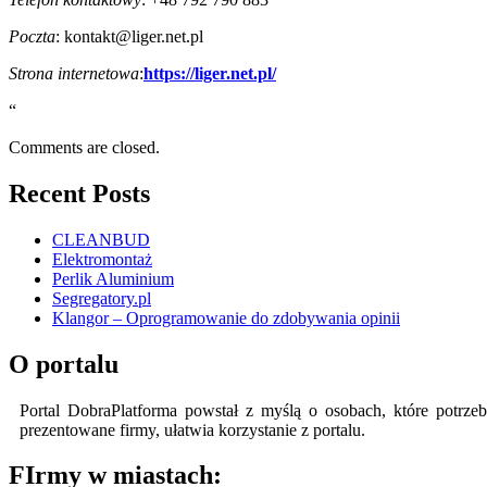
Poczta
:
kontakt@liger.net.pl
Strona internetowa
:
https://liger.net.pl/
“
Comments are closed.
Recent Posts
CLEANBUD
Elektromontaż
Perlik Aluminium
Segregatory.pl
Klangor – Oprogramowanie do zdobywania opinii
O portalu
Portal DobraPlatforma powstał z myślą o osobach, które potrzeb
prezentowane firmy, ułatwia korzystanie z portalu.
FIrmy w miastach: