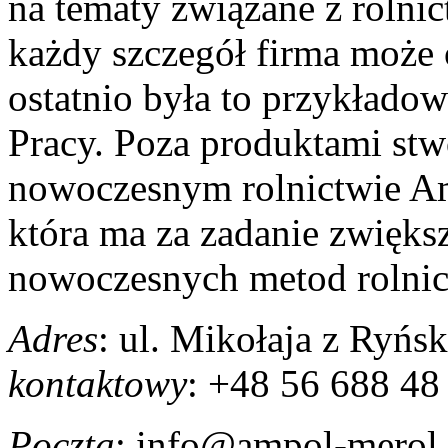
na tematy związane z rolni
każdy szczegół firma może 
ostatnio była to przykłado
Pracy. Poza produktami st
nowoczesnym rolnictwie Am
która ma za zadanie zwięks
nowoczesnych metod rolnic
Adres
: ul. Mikołaja z Ryń
kontaktowy
: +48 56 688 48
Poczta
: info@ampol-merol.