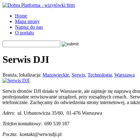
Home
Mapa strony
Napisz do nas
O portalu
Serwis DJI
Branża, lokalizacja:
Mazowieckie
,
Serwis
,
Technologia
,
Warszawa
Serwis dronów DJI działa w Warszawie, ale zajmuje się naprawą dr
profesjonalne serwisowanie urządzeń, przy rozsądnych cenach.
Serwi
telefonicznie. Zachęcamy do odwiedzenia stro
ny internetowej, a takż
Adres
:
ul. Urbanowicza 35/60
,
01-476
Warszawa
Telefon kontaktowy
:
690 539 187
Poczta
:
kontakt@serwisdji.pl