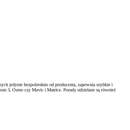
anych
jedynie
bezpośrednio od producenta, zapewnia szyb
kie i
ntom 3, O
smo czy
Mavic
i
Matrice
. Porady udzielane są również