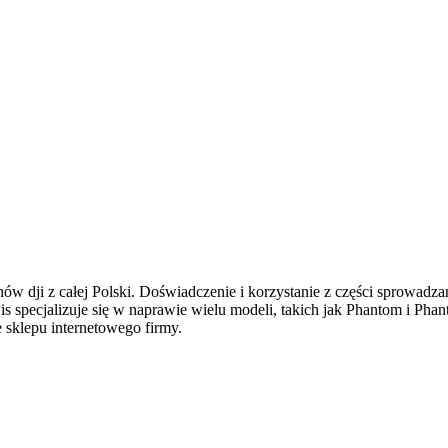
onów
dji
z całej Polski. Doświadczenie
i korzystanie z części sprowadz
s specjalizuje się w naprawie wielu modeli, takich jak Phantom i Pha
e sklepu internetowego firmy.