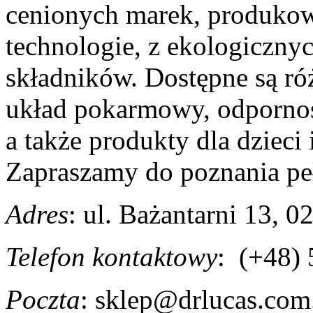
cenionych marek, produkow
technologie, z ekologicznyc
składników. Dostępne są ró
układ pokarmowy, odporno
a także produkty dla dzieci
Zapraszamy do poznania p
e
Adres
: ul.
Bażantarni 13,
02
Telefon kontaktowy
:
(+48) 
Poczta
:
sklep@drlucas.com