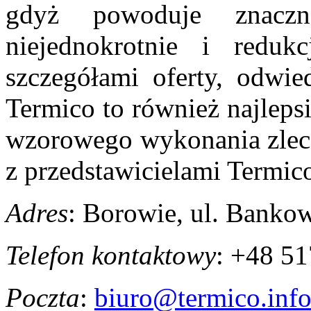
gdyż powoduje znaczn
niejednokrotnie i reduk
szczegółami oferty, odwied
Termico to również najlepsi
wzorowego wykonania zlecen
z przedstawicielami Termico
Adres
: Borowie, ul. Banko
Telefon kontaktowy
: +48 5
Poczta
:
biuro@termico.inf